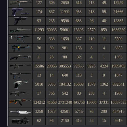
127
305
2650
516
113
49
15929
174
537
11991
953
218
59
21666
93
235
9596
683
96
48
12885
11293
39033
59601
13603
2579
859
1636229
56
338
1658
367
110
11
5590
30
30
981
158
8
4
3855
11
28
80
32
4
1
1393
15586
29066
385553
72855
9223
4224
1909405
13
14
648
119
3
8
1847
5810
5335
104132
16609
1579
1362
692541
17
766
542
80
238
4
1908
124212
41668
2731240
495758
15000
37331
15837523
3259
1023
42501
5715
95
200
454915
62
96
2150
315
35
15
5619