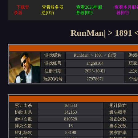
下载登
查看服务器
查看2026年服
查看本月服
录器
总排行
务器排行
器排行
RunMan| > 189
游戏昵称
RunMan| > 1891 < 自贡
游戏
游戏账号
rhgh0104
玩家
注册日期
2023-10-01
上次
玩家QQ号
27978671
个性
累计击杀
168333
累计阵亡
协助击杀
142153
爆头概率
命中次数
810528
射击次数
摔死次数
13
自杀次数
胜利场次
83198
警察胜率