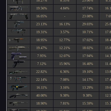
18.27%
8.33%
25.00%
8.
19.56%
4.84%
17.74%
16.
16.05%
-
23.08%
7.
23.13%
16.13%
29.03%
25.
19.31%
3.57%
10.71%
17.
18.95%
12.77%
17.02%
18.
19.47%
12.21%
18.02%
15.
7.95%
12.07%
17.94%
14.
7.12%
15.96%
16.40%
11.
22.82%
6.36%
19.10%
13.
22.14%
7.08%
14.17%
17.
16.11%
3.16%
13.29%
19.
40.00%
9.38%
9.38%
12.
18.90%
7.81%
15.59%
15.