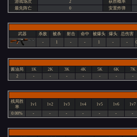
游戏场次
2
获胜概率
最先阵亡
0
安置炸弹
武器
杀敌
被杀
射击
命中
被爆头
爆头
总伤害
-
1
-
-
1
-
-
酱油局
1K
2K
3K
4K
5K
6K
7K
2
-
-
-
-
-
-
-
残局胜
1v1
1v2
1v3
1v4
1v5
1v6
1v7
率
0.00%
-
-
-
-
-
-
-