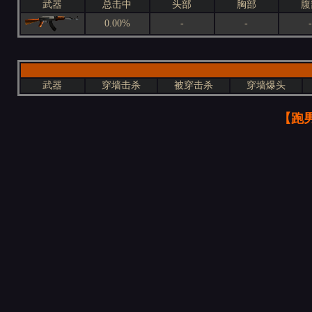
武器
总击中
头部
胸部
腹
0.00%
-
-
-
武器
穿墙击杀
被穿击杀
穿墙爆头
【跑