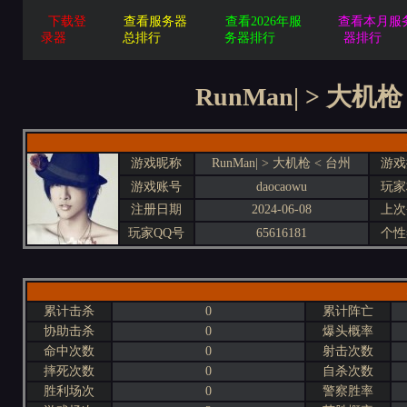
下载登
查看服务器
查看2026年服
查看本月服
录器
总排行
务器排行
器排行
RunMan| > 大机
游戏昵称
RunMan| > 大机枪 < 台州
游戏
游戏账号
daocaowu
玩家
注册日期
2024-06-08
上次
玩家QQ号
65616181
个性
累计击杀
0
累计阵亡
协助击杀
0
爆头概率
命中次数
0
射击次数
摔死次数
0
自杀次数
胜利场次
0
警察胜率