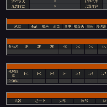
游戏场次
0
获胜概率
最先阵亡
0
安置炸弹
武器
杀敌
被杀
射击
命中
被爆头
爆头
总伤害
酱油局
1K
2K
3K
4K
5K
6K
7K
-
-
-
-
-
-
-
-
残局胜
1v1
1v2
1v3
1v4
1v5
1v6
1v7
率
0.00%
-
-
-
-
-
-
-
武器
总击中
头部
胸部
腹