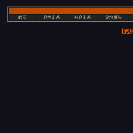
武器
穿墙击杀
被穿击杀
穿墙爆头
【跑