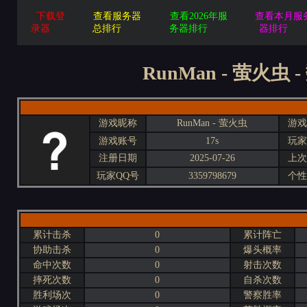
下载登
查看服务器
查看2026年服
查看本月服
录器
总排行
务器排行
器排行
RunMan - 萤火虫 
游戏昵称
RunMan - 萤火虫
游戏
游戏账号
17s
玩家
注册日期
2025-07-26
上次
玩家QQ号
3359798679
个性
累计击杀
0
累计阵亡
协助击杀
0
爆头概率
命中次数
0
射击次数
摔死次数
0
自杀次数
胜利场次
0
警察胜率