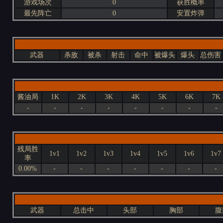
游戏场次
0
获胜概率
最先阵亡
0
安置炸弹
武器
杀敌
被杀
射击
命中
被爆头
爆头
总伤害
酱油局
1K
2K
3K
4K
5K
6K
7K
-
-
-
-
-
-
-
-
残局胜
1v1
1v2
1v3
1v4
1v5
1v6
1v7
率
0.00%
-
-
-
-
-
-
-
武器
总击中
头部
胸部
腹