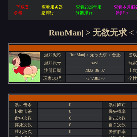
下载登
查看服务器
查看2026年服
查看本月服
录器
总排行
务器排行
器排行
RunMan| > 无欲无求 <
游戏昵称
RunMan| > 无欲无求 < 合肥
游戏
游戏账号
xavi
玩家
注册日期
2022-06-07
上次
玩家QQ号
724738370
个性
累计击杀
0
累计阵亡
协助击杀
0
爆头概率
命中次数
0
射击次数
摔死次数
0
自杀次数
胜利场次
0
警察胜率