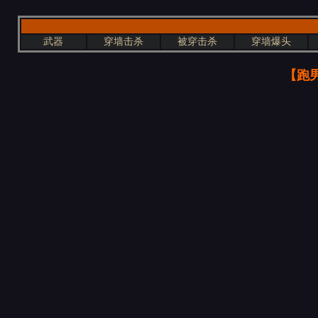
武器
穿墙击杀
被穿击杀
穿墙爆头
【跑